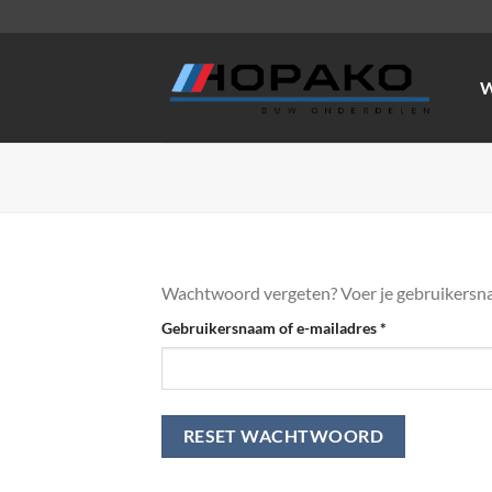
Ga
naar
inhoud
W
Wachtwoord vergeten? Voer je gebruikersnaam
Vereist
Gebruikersnaam of e-mailadres
*
RESET WACHTWOORD