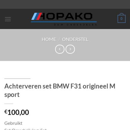
Ga
naar
inhoud
0
HOME
/
ONDERSTEL
Achterveren set BMW F31 origineel M
sport
100,00
€
Gebruikt