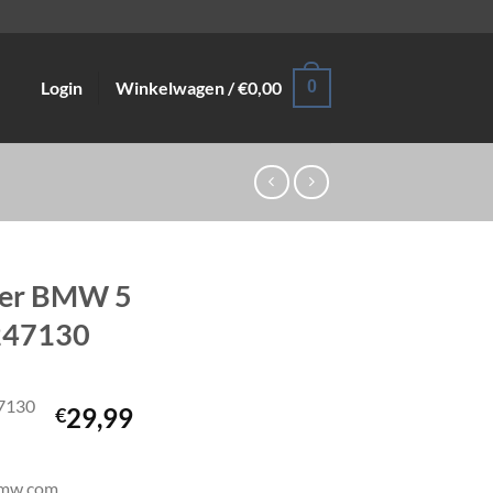
Login
Winkelwagen /
€
0,00
0
ker BMW 5
247130
7130
29,99
€
@bmw.com