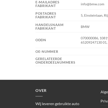
E-MAILADRES
info@bmw.com
FABRIKANT
POSTADRES
5, Einsteinlaan, Ri
FABRIKANT
HANDELSNAAM
BMW
FABRIKANT
070000086, 1081
ODDN
65209247130 01,
OE-NUMMER
GERELATEERDE
ONDERDEELNUMMERS
OVER
Alg
Priv
Wij leveren gebruikte auto