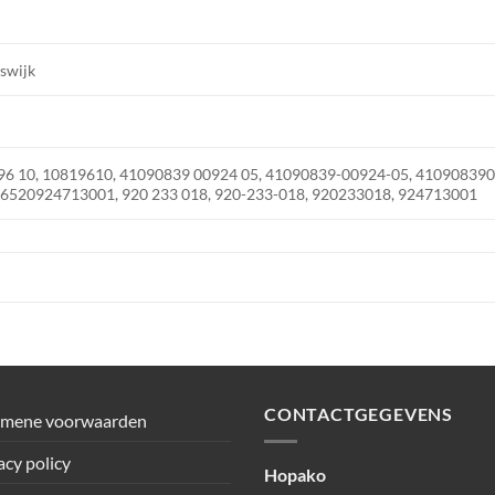
jswijk
96 10, 10819610, 41090839 00924 05, 41090839-00924-05, 410908390
 6520924713001, 920 233 018, 920-233-018, 920233018, 924713001
CONTACTGEGEVENS
emene voorwaarden
acy policy
Hopako