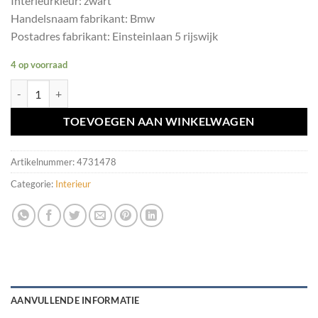
Interieurkleur: zwart
Handelsnaam fabrikant: Bmw
Postadres fabrikant: Einsteinlaan 5 rijswijk
4 op voorraad
Armsteun BMW E90 E91 E92 E93 2 delig verstelbaar aantal
TOEVOEGEN AAN WINKELWAGEN
Artikelnummer:
4731478
Categorie:
Interieur
AANVULLENDE INFORMATIE