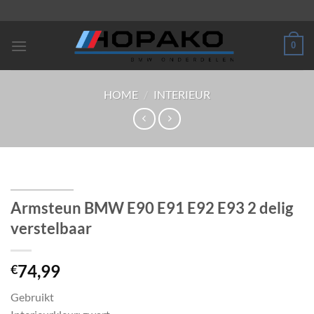
Ga
naar
inhoud
0
HOME
/
INTERIEUR
Armsteun BMW E90 E91 E92 E93 2 delig
verstelbaar
74,99
€
Gebruikt