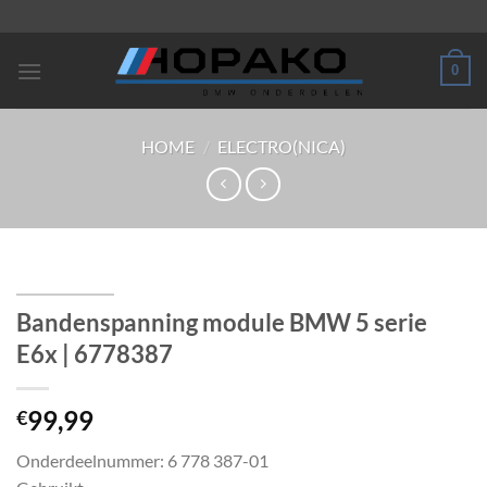
Ga
naar
inhoud
0
HOME
/
ELECTRO(NICA)
Bandenspanning module BMW 5 serie
E6x | 6778387
99,99
€
Onderdeelnummer: 6 778 387-01