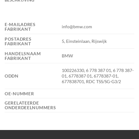
E-MAILADRES
info@bmw.com
FABRIKANT
POSTADRES
5, Einsteinlaan, Rijswijk
FABRIKANT
HANDELSNAAM
BMW
FABRIKANT
100226330, 6 778 387 01, 6 778 387-
ODDN
01, 6778387 01, 6778387-01,
677838701, RDC TSS/SG-G3/2
OE-NUMMER
GERELATEERDE
ONDERDEELNUMMERS