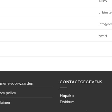
BMW
5, Einste
info@b
zwart
CONTACTGEGEVENS
emene voorwaarden
acy policy
Hopako
Dokkum
laimer