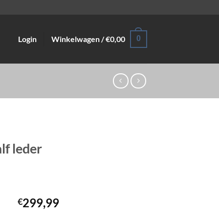
Login
Winkelwagen /
€
0,00
0
lf leder
299,99
€