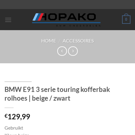
Ga
naar
inhoud
0
HOME
/
ACCESSOIRES
BMW E91 3 serie touring kofferbak
rolhoes | beige / zwart
129,99
€
Gebruikt