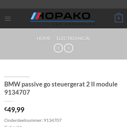
Ga
naar
inhoud
0
HOME
/
ELECTRO(NICA)
BMW passive go steuergerat 2 II module
9134707
49,99
€
Onderdeelnummer: 9134707