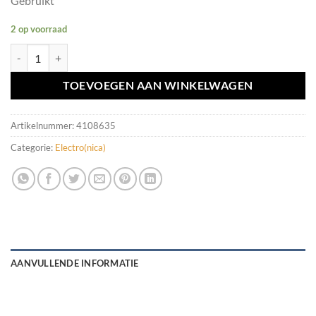
Gebruikt
2 op voorraad
BMW passive go steuergerat 2 II module 9134707 aantal
TOEVOEGEN AAN WINKELWAGEN
Artikelnummer:
4108635
Categorie:
Electro(nica)
AANVULLENDE INFORMATIE