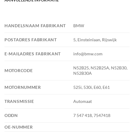
AANVULLENDE INFORMATIE
HANDELSNAAM FABRIKANT
BMW
POSTADRES FABRIKANT
5, Einsteinlaan, Rijswijk
E-MAILADRES FABRIKANT
info@bmw.com
N52B25, N52B25A, N52B30,
MOTORCODE
N52B30A
MOTORNUMMER
525i, 530i, E60, E61
TRANSMISSIE
Automaat
ODDN
7 547 418, 7547418
OE-NUMMER