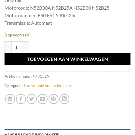
Gebruikt
Motorcode: N52B30A N52B25A N52B30 N52B25
Motornummer: E60 E61 530i 525i
Transmissie: Automaat
3 op voorraad
Cardanas 7547418 BMW E60 E61 530i 525i N52 AUT aantal
TOEVOEGEN AAN WINKELWAGEN
Artikelnummer:
4731319
Categorie:
Transmissie en -onderdelen