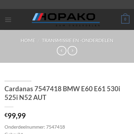
Ga
naar
inhoud
0
HOME
/
TRANSMISSIE EN -ONDERDELEN
Cardanas 7547418 BMW E60 E61 530i
525i N52 AUT
99,99
€
Onderdeelnummer: 7547418