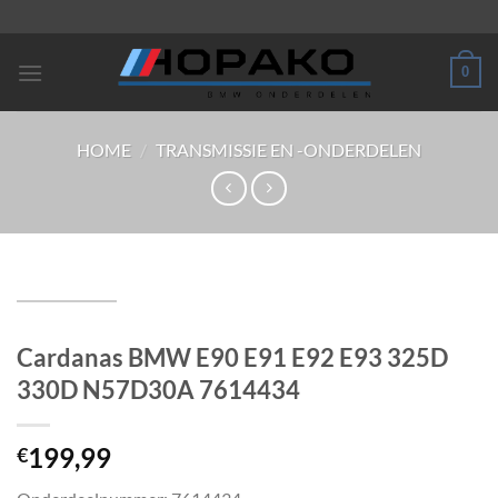
Ga
naar
inhoud
0
HOME
/
TRANSMISSIE EN -ONDERDELEN
Cardanas BMW E90 E91 E92 E93 325D
330D N57D30A 7614434
199,99
€