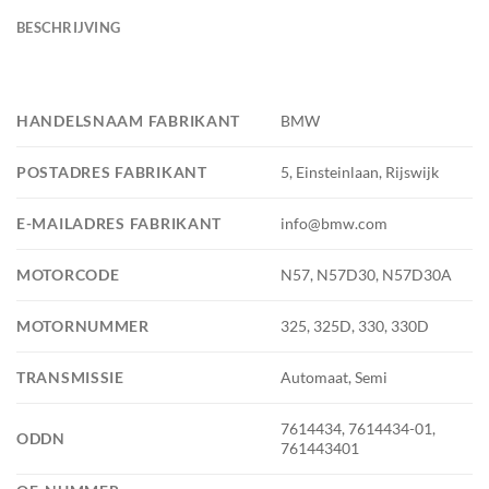
BESCHRIJVING
HANDELSNAAM FABRIKANT
BMW
POSTADRES FABRIKANT
5, Einsteinlaan, Rijswijk
E-MAILADRES FABRIKANT
info@bmw.com
MOTORCODE
N57, N57D30, N57D30A
MOTORNUMMER
325, 325D, 330, 330D
TRANSMISSIE
Automaat, Semi
7614434, 7614434-01,
ODDN
761443401