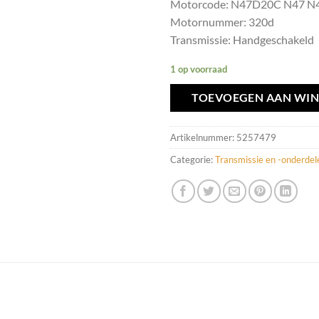
Motorcode: N47D20C N47 N
Motornummer: 320d
Transmissie: Handgeschakeld
1 op voorraad
TOEVOEGEN AAN WI
Artikelnummer:
5257479
Categorie:
Transmissie en -onderdel