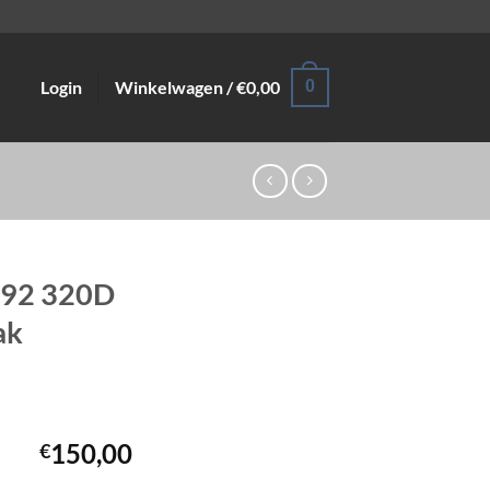
Login
Winkelwagen /
€
0,00
0
E92 320D
ak
150,00
€