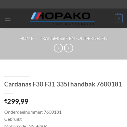
Ga
naar
inhoud
0
HOME
/
TRANSMISSIE EN -ONDERDELEN
Cardanas F30 F31 335i handbak 7600181
299,99
€
Onderdeelnummer: 7600181
Gebruikt
Motorcode: N55B30A