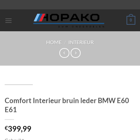
Ga
naar
inhoud
0
HOME
/
INTERIEUR
Comfort Interieur bruin leder BMW E60
E61
399,99
€