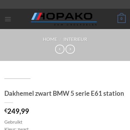
Ga
naar
inhoud
0
HOME
/
INTERIEUR
Dakhemel zwart BMW 5 serie E61 station
249,99
€
Gebruikt
Kleur: zwart