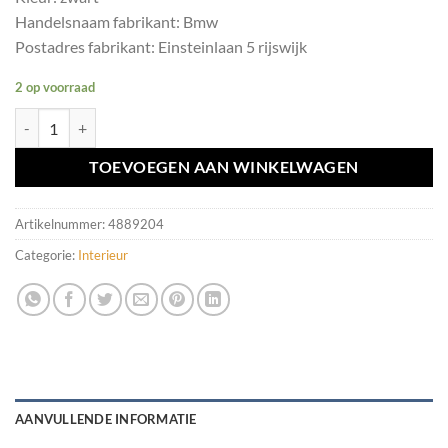
Handelsnaam fabrikant: Bmw
Postadres fabrikant: Einsteinlaan 5 rijswijk
2 op voorraad
Dakhemel zwart BMW 5 serie E61 station aantal
TOEVOEGEN AAN WINKELWAGEN
Artikelnummer:
4889204
Categorie:
Interieur
AANVULLENDE INFORMATIE