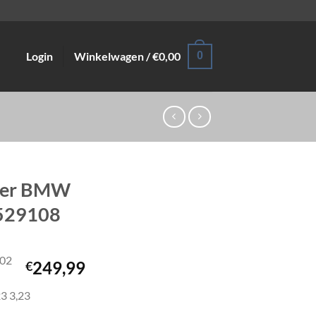
Login
Winkelwagen /
€
0,00
0
hter BMW
7529108
-02
249,99
€
3 3,23