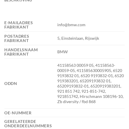
E-MAILADRES
info@bmw.com
FABRIKANT
POSTADRES
5, Einsteinlaan, Rijswijk
FABRIKANT
HANDELSNAAM
BMW
FABRIKANT
41158563 00059 05, 41158563-
00059-05, 411585630005905, 6520
9193832 01, 6520 9193832-01, 6520
919383201, 65209193832 01,
ODDN
65209193832-01, 6520919383201,
921 851 742, 921-851-742,
921851742, Hirschmann 108196-10,
Zb diversity / fbd 868
OE-NUMMER
GERELATEERDE
ONDERDEELNUMMERS