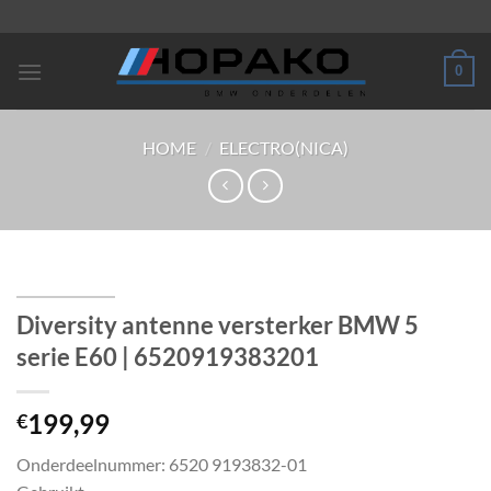
Ga
naar
inhoud
0
HOME
/
ELECTRO(NICA)
Diversity antenne versterker BMW 5
serie E60 | 6520919383201
199,99
€
Onderdeelnummer: 6520 9193832-01