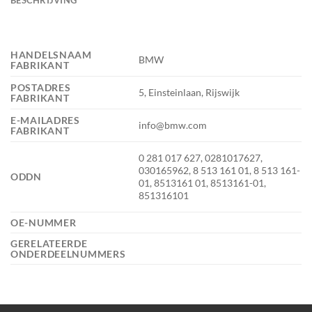
HANDELSNAAM
BMW
FABRIKANT
POSTADRES
5, Einsteinlaan, Rijswijk
FABRIKANT
E-MAILADRES
info@bmw.com
FABRIKANT
0 281 017 627, 0281017627,
030165962, 8 513 161 01, 8 513 161-
ODDN
01, 8513161 01, 8513161-01,
851316101
OE-NUMMER
GERELATEERDE
ONDERDEELNUMMERS