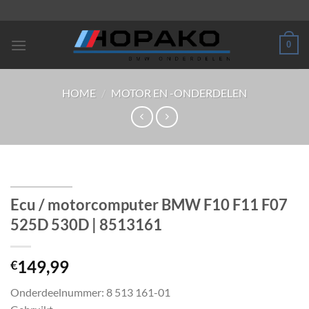
Ga
naar
inhoud
0
HOME
/
MOTOR EN -ONDERDELEN
Ecu / motorcomputer BMW F10 F11 F07
525D 530D | 8513161
149,99
€
Onderdeelnummer: 8 513 161-01