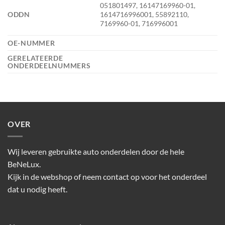
051801497, 16147169960-01,
ODDN
1614716996001, 55892110,
7169960-01, 716996001
OE-NUMMER
GERELATEERDE
ONDERDEELNUMMERS
OVER
Wij leveren gebruikte auto onderdelen door de hele
BeNeLux.
Kijk in de webshop of neem contact op voor het onderdeel
dat u nodig heeft.