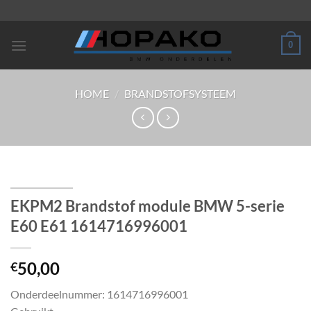
Ga
naar
inhoud
0
HOME
/
BRANDSTOFSYSTEEM
EKPM2 Brandstof module BMW 5-serie
E60 E61 1614716996001
50,00
€
Onderdeelnummer: 1614716996001