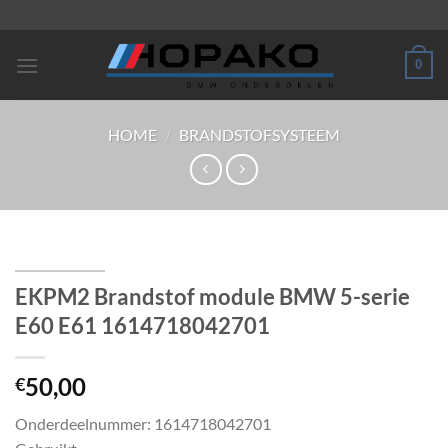
Ga
naar
inhoud
0
HOME
/
BRANDSTOFSYSTEEM
EKPM2 Brandstof module BMW 5-serie
E60 E61 1614718042701
50,00
€
Onderdeelnummer: 1614718042701