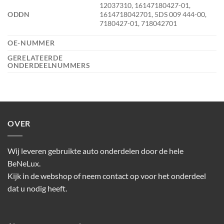
12037310, 16147180427-01,
ODDN
1614718042701, 5DS 009 444-00,
7180427-01, 718042701
OE-NUMMER
GERELATEERDE
ONDERDEELNUMMERS
OVER
Wij leveren gebruikte auto onderdelen door de hele
BeNeLux.
Kijk in de webshop of neem contact op voor het onderdeel
dat u nodig heeft.