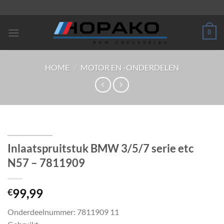
Ga
naar
inhoud
0
HOME
/
MOTOR EN -ONDERDELEN
Inlaatspruitstuk BMW 3/5/7 serie etc
N57 – 7811909
99,99
€
Onderdeelnummer: 7811909 11