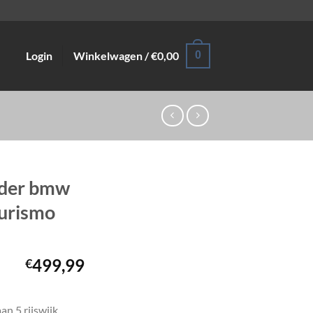
Login
Winkelwagen /
€
0,00
0
leder bmw
turismo
499,99
€
an 5 rijswijk