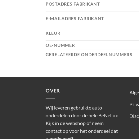
POSTADRES FABRIKANT
E-MAILADRES FABRIKANT
KLEUR
OE-NUMMER
GERELATEERDE ONDERDEELNUMMERS
OVER
Alg
Priv
Wij leveren gebruikte auto
onderdelen door de hele BeNeLux.
Disc
Kijk in de webshop of neem
contact op voor het onderdeel dat
u nodig heeft.