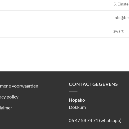
5, Einste
info@b
zwart
CONTACTGEGEVENS
emene voorwaarden
acy policy
Hopako
Dokkum
laimer
06 47 58 74 71 (whatsapp)