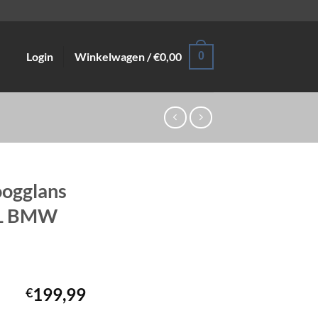
Login
Winkelwagen /
€
0,00
0
hoogglans
EL BMW
199,99
€