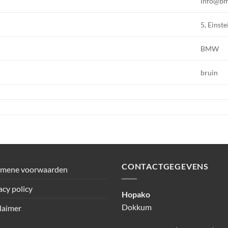
info@b
5, Einste
BMW
bruin
CONTACTGEGEVENS
emene voorwaarden
acy policy
Hopako
Dokkum
laimer