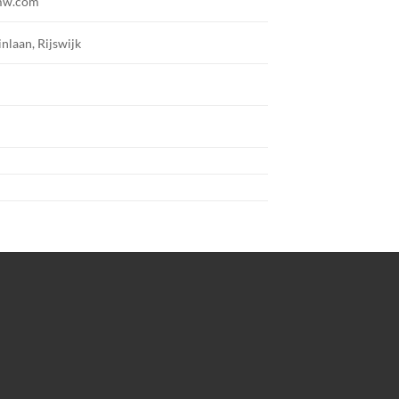
mw.com
inlaan, Rijswijk