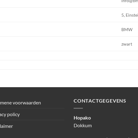
info@b
5, Einste
BMW
zwart
CONTACTGEGEVENS
emene voorwaarden
acy policy
Hopako
Dokkum
laimer