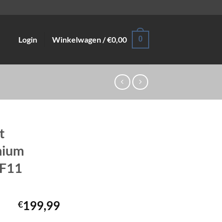
Login
Winkelwagen /
€
0,00
0
t
nium
 F11
199,99
€