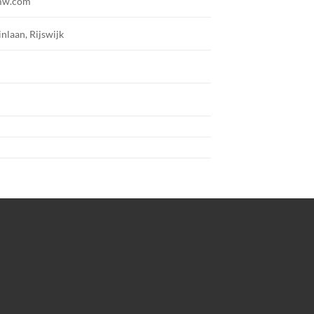
mw.com
inlaan, Rijswijk