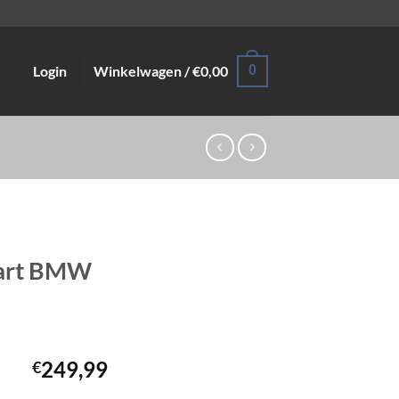
Login
Winkelwagen /
€
0,00
0
wart BMW
249,99
€