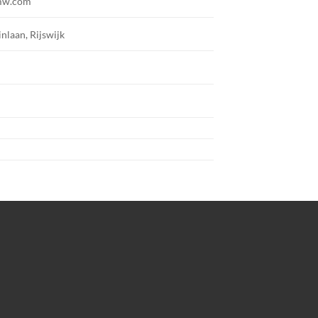
mw.com
inlaan, Rijswijk