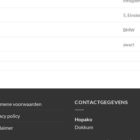
info@b
5, Einste
BMW
zwart
CONTACTGEGEVENS
emene voorwaarden
acy policy
Hopako
Dokkum
laimer