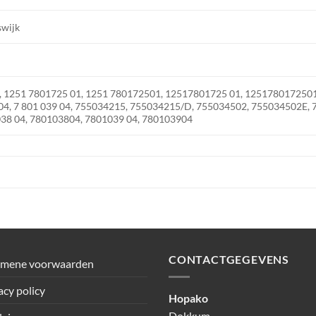
swijk
, 1251 7801725 01, 1251 780172501, 12517801725 01, 1251780172501,
 04, 7 801 039 04, 755034215, 755034215/D, 755034502, 755034502E, 
38 04, 780103804, 7801039 04, 780103904
CONTACTGEGEVENS
emene voorwaarden
acy policy
Hopako
Dokkum