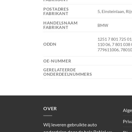
POSTADRES
5, Einsteinlaan, Rij
FABRIKANT
HANDELSNAAM
BMW
FABRIKANT
1251 7 801 725 01
ODDN
110 06, 7 801 038
779611006, 78010
OE-NUMMER
GERELATEERDE
ONDERDEELNUMMERS
OVER
Alg
Priv
Wij leveren gebruikte auto
onderdelen door de hele BeNeLux.