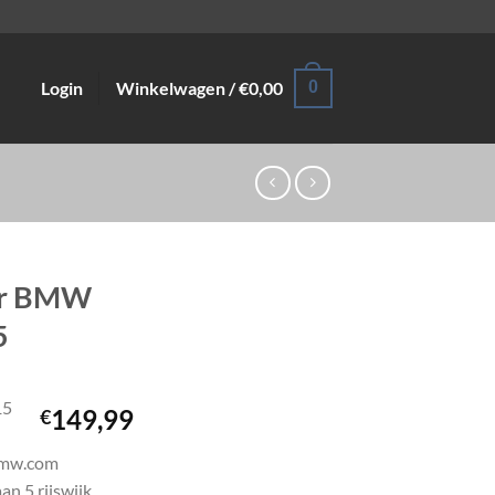
Login
Winkelwagen /
€
0,00
0
or BMW
5
15
149,99
€
@bmw.com
an 5 rijswijk