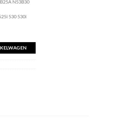
3B25A N53B30
25i 530 530i
NKELWAGEN