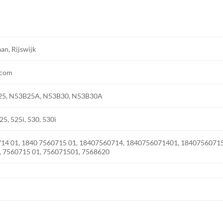
aan, Rijswijk
.com
25, N53B25A, N53B30, N53B30A
25, 525i, 530, 530i
14 01, 1840 7560715 01, 18407560714, 1840756071401, 18407560715,
 7560715 01, 756071501, 7568620