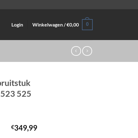
Login
Winkelwagen /
€
0,00
0
pruitstuk
 523 525
349,99
€