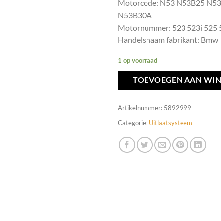
Motorcode: N53 N53B25 N5
N53B30A
Motornummer: 523 523i 525 5
Handelsnaam fabrikant: Bmw
1 op voorraad
TOEVOEGEN AAN WI
Artikelnummer:
5892999
Categorie:
Uitlaatsysteem