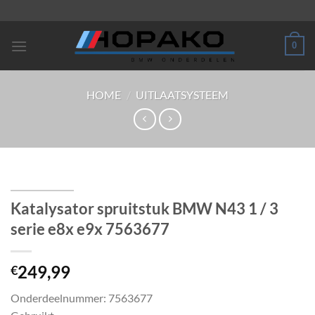
Ga
naar
inhoud
0
HOME
/
UITLAATSYSTEEM
Katalysator spruitstuk BMW N43 1 / 3
serie e8x e9x 7563677
249,99
€
Onderdeelnummer: 7563677