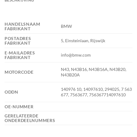
HANDELSNAAM
BMW
FABRIKANT
POSTADRES
5, Einsteinlaan, Rijswijk
FABRIKANT
E-MAILADRES
info@bmw.com
FABRIKANT
N43, N43B16, N43B16A, N43B20,
MOTORCODE
N43B20A
140976 10, 14097610, 294025, 7 563
ODDN
677, 7563677, 756367714097610
OE-NUMMER
GERELATEERDE
ONDERDEELNUMMERS