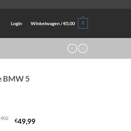
Login
Winkelwagen /
€
0,00
0
le BMW 5
4902
49,99
€