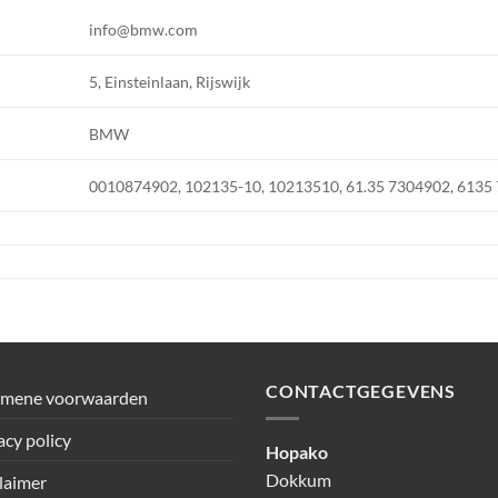
info@bmw.com
5, Einsteinlaan, Rijswijk
BMW
0010874902, 102135-10, 10213510, 61.35 7304902, 6135
CONTACTGEGEVENS
emene voorwaarden
acy policy
Hopako
Dokkum
laimer