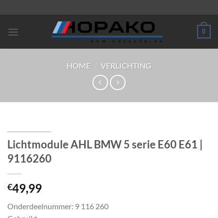
Ga
naar
inhoud
0
HOME
/
VERLICHTING
Lichtmodule AHL BMW 5 serie E60 E61 |
9116260
49,99
€
Onderdeelnummer: 9 116 260