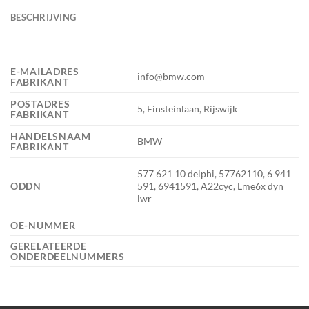
BESCHRIJVING
E-MAILADRES
info@bmw.com
FABRIKANT
POSTADRES
5, Einsteinlaan, Rijswijk
FABRIKANT
HANDELSNAAM
BMW
FABRIKANT
577 621 10 delphi, 57762110, 6 941
ODDN
591, 6941591, A22cyc, Lme6x dyn
lwr
OE-NUMMER
GERELATEERDE
ONDERDEELNUMMERS