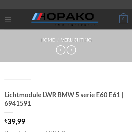
Ga
naar
inhoud
0
HOME
/
VERLICHTING
Lichtmodule LWR BMW 5 serie E60 E61 |
6941591
39,99
€