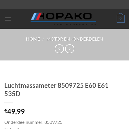
Ga
naar
inhoud
0
HOME
/
MOTOR EN -ONDERDELEN
Luchtmassameter 8509725 E60 E61
535D
49,99
€
Onderdeelnummer: 8509725