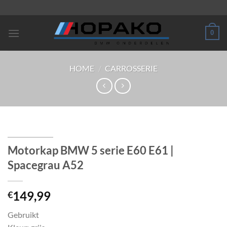
Ga
naar
inhoud
0
HOME
/
CARROSSERIE
Motorkap BMW 5 serie E60 E61 |
Spacegrau A52
149,99
€
Gebruikt