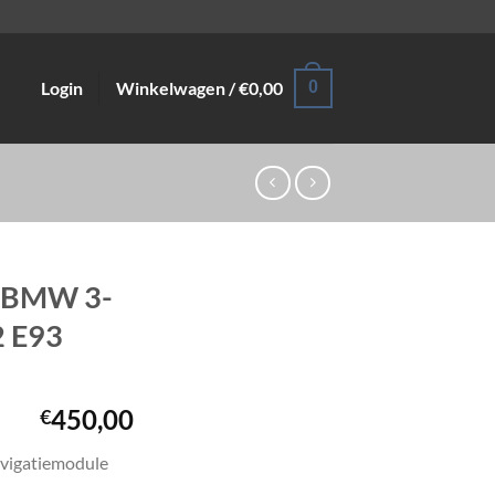
Login
Winkelwagen /
€
0,00
0
C BMW 3-
2 E93
450,00
€
Navigatiemodule