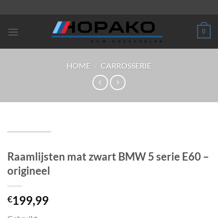
Ga
naar
inhoud
0
HOME
/
CARROSSERIE
Raamlijsten mat zwart BMW 5 serie E60 –
origineel
199,99
€