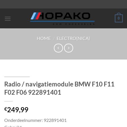
Ga
naar
inhoud
0
HOME
/
ELECTRO(NICA)
Radio / navigatiemodule BMW F10 F11
F02 F06 922891401
249,99
€
Onderdeelnummer: 922891401