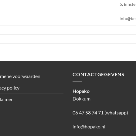
5, Einste
info@b
CONTACTGEGEVENS
emene voorwaarden
acy policy
Hopako
Dokkum
laimer
06 47 58 74 71 (whatsapp)
info@hopako.nl