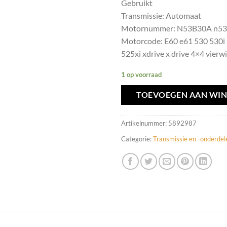
Gebruikt
Transmissie: Automaat
Motornummer: N53B30A n53
Motorcode: E60 e61 530 530i 
525xi xdrive x drive 4×4 vierw
1 op voorraad
TOEVOEGEN AAN WI
Artikelnummer:
5892987
Categorie:
Transmissie en -onderdel