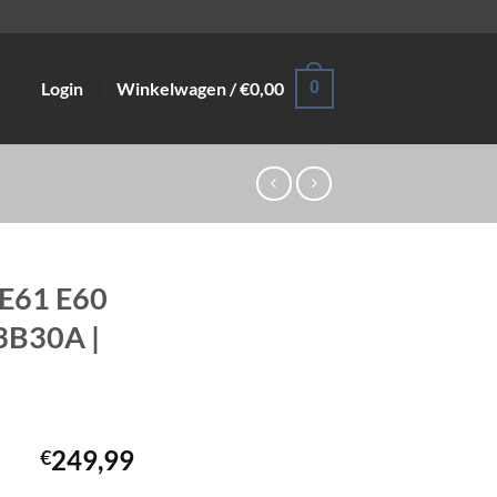
Login
Winkelwagen /
€
0,00
0
E61 E60
3B30A |
249,99
€