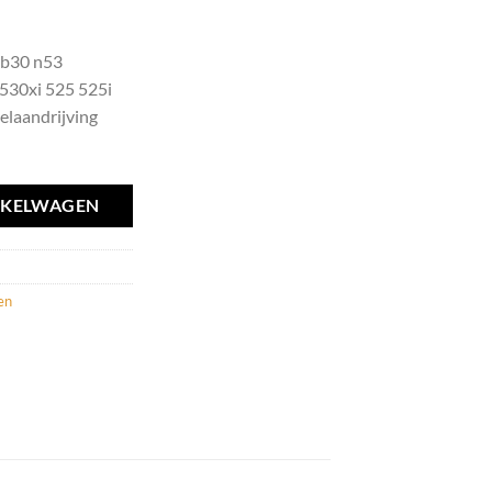
b30 n53
530xi 525 525i
ielaandrijving
NKELWAGEN
en