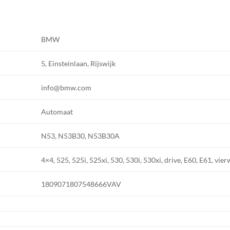
BMW
5, Einsteinlaan, Rijswijk
info@bmw.com
Automaat
N53, N53B30, N53B30A
4×4, 525, 525i, 525xi, 530, 530i, 530xi, drive, E60, E61, vier
1809071807548666VAV