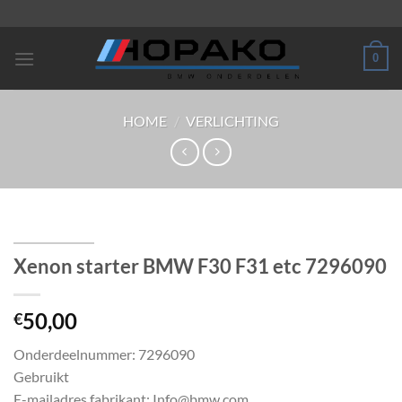
Ga
naar
inhoud
0
HOME
/
VERLICHTING
Xenon starter BMW F30 F31 etc 7296090
50,00
€
Onderdeelnummer: 7296090
Gebruikt
E-mailadres fabrikant: Info@bmw.com