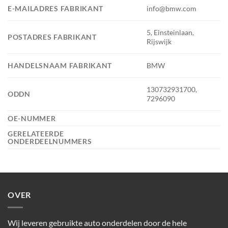
E-MAILADRES FABRIKANT
info@bmw.com
5, Einsteinlaan,
POSTADRES FABRIKANT
Rijswijk
HANDELSNAAM FABRIKANT
BMW
130732931700,
ODDN
7296090
OE-NUMMER
GERELATEERDE
ONDERDEELNUMMERS
OVER
Wij leveren gebruikte auto onderdelen door de hele