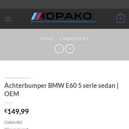
Ga
naar
inhoud
0
HOME
/
CARROSSERIE
Achterbumper BMW E60 5 serie sedan |
OEM
149,99
€
Gebruikt