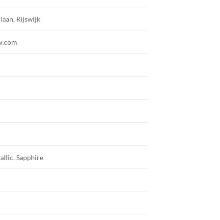
nlaan, Rijswijk
w.com
allic, Sapphire