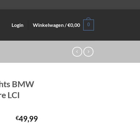
Login
Winkelwagen /
€
0,00
0
echts BMW
re LCI
49,99
€