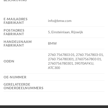
E-MAILADRES
info@bmw.com
FABRIKANT
POSTADRES
5, Einsteinlaan, Rijswijk
FABRIKANT
HANDELSNAAM
BMW
FABRIKANT
2760 7567803 01, 2760 7567803-01,
2760 756780301, 27607567803 01,
ODDN
2760756780301, 39070AFKU,
ATC300
OE-NUMMER
GERELATEERDE
ONDERDEELNUMMERS