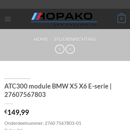
Ga
naar
inhoud
0
HOME
/
STUURINRICHTING
ATC300 module BMW X5 X6 E-serie |
27607567803
149,99
€
Onderdeelnummer: 2760 7567803-01