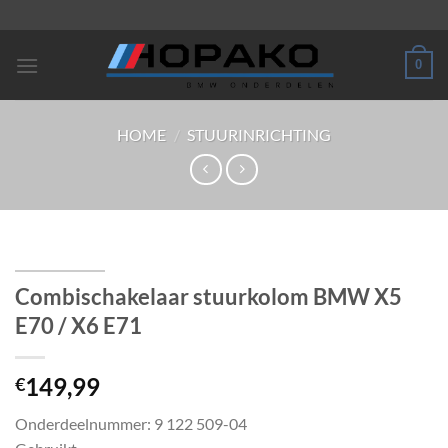
Ga
naar
inhoud
0
HOME
/
STUURINRICHTING
Combischakelaar stuurkolom BMW X5
E70 / X6 E71
149,99
€
Onderdeelnummer: 9 122 509-04