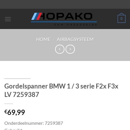
Ga
naar
inhoud
0
HOME
/
AIRBAGSYSTEEM
Gordelspanner BMW 1 / 3 serie F2x F3x
LV 7259387
69,99
€
Onderdeelnummer: 7259387