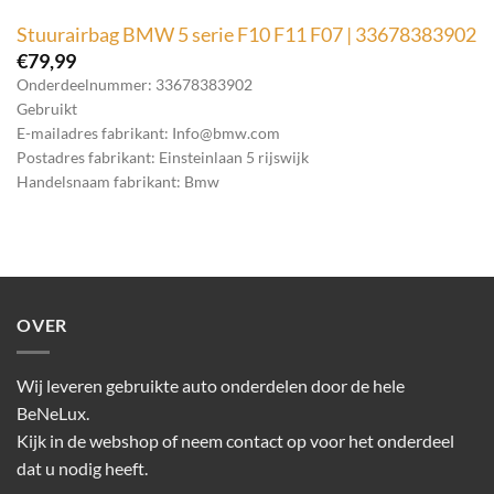
Stuurairbag BMW 5 serie F10 F11 F07 | 33678383902
€
79,99
Onderdeelnummer: 33678383902
Gebruikt
E-mailadres fabrikant: Info@bmw.com
Postadres fabrikant: Einsteinlaan 5 rijswijk
Handelsnaam fabrikant: Bmw
OVER
Wij leveren gebruikte auto onderdelen door de hele
BeNeLux.
Kijk in de webshop of neem contact op voor het onderdeel
dat u nodig heeft.