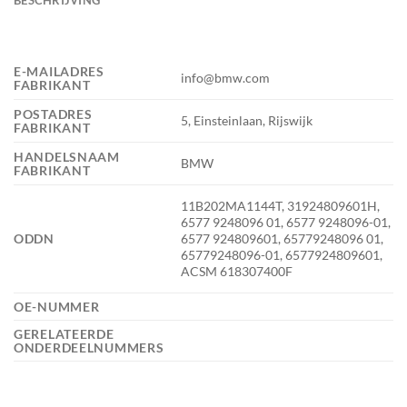
E-MAILADRES
info@bmw.com
FABRIKANT
POSTADRES
5, Einsteinlaan, Rijswijk
FABRIKANT
HANDELSNAAM
BMW
FABRIKANT
11B202MA1144T, 31924809601H,
6577 9248096 01, 6577 9248096-01,
ODDN
6577 924809601, 65779248096 01,
65779248096-01, 6577924809601,
ACSM 618307400F
OE-NUMMER
GERELATEERDE
ONDERDEELNUMMERS