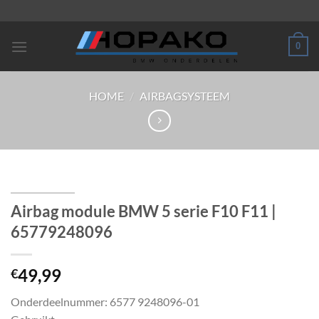
Ga
naar
inhoud
0
HOME
/
AIRBAGSYSTEEM
Airbag module BMW 5 serie F10 F11 |
65779248096
49,99
€
Onderdeelnummer: 6577 9248096-01