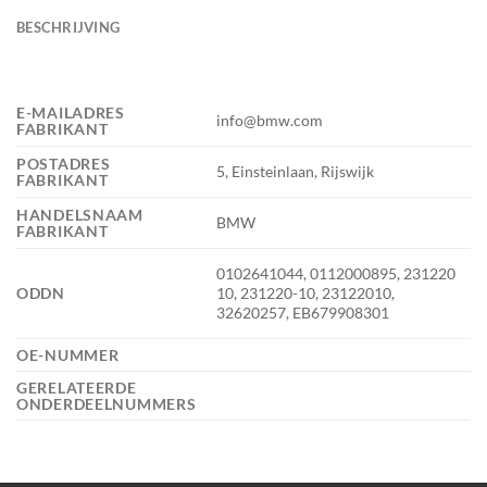
BESCHRIJVING
E-MAILADRES
info@bmw.com
FABRIKANT
POSTADRES
5, Einsteinlaan, Rijswijk
FABRIKANT
HANDELSNAAM
BMW
FABRIKANT
0102641044, 0112000895, 231220
ODDN
10, 231220-10, 23122010,
32620257, EB679908301
OE-NUMMER
GERELATEERDE
ONDERDEELNUMMERS