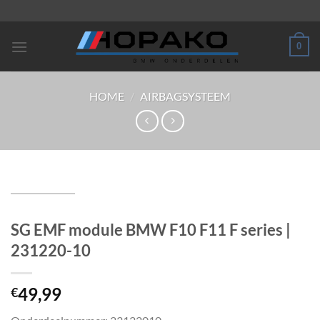
Ga
naar
inhoud
0
HOME
/
AIRBAGSYSTEEM
SG EMF module BMW F10 F11 F series |
231220-10
49,99
€