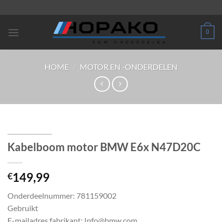
Ga
naar
inhoud
0
HOME
/
MOTOR EN -ONDERDELEN
Kabelboom motor BMW E6x N47D20C
149,99
€
Onderdeelnummer: 781159002
Gebruikt
E-mailadres fabrikant: Info@bmw.com