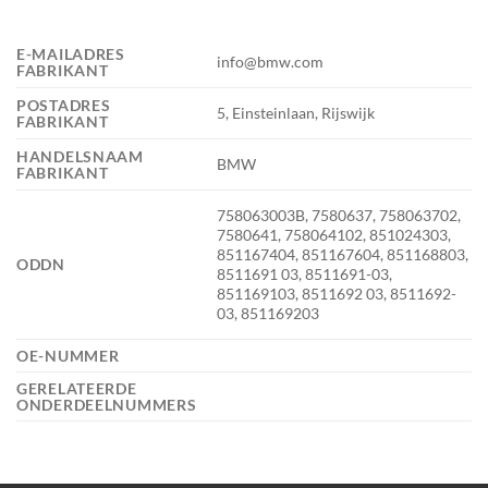
E-MAILADRES
info@bmw.com
FABRIKANT
POSTADRES
5, Einsteinlaan, Rijswijk
FABRIKANT
HANDELSNAAM
BMW
FABRIKANT
758063003B, 7580637, 758063702,
7580641, 758064102, 851024303,
851167404, 851167604, 851168803,
ODDN
8511691 03, 8511691-03,
851169103, 8511692 03, 8511692-
03, 851169203
OE-NUMMER
GERELATEERDE
ONDERDEELNUMMERS