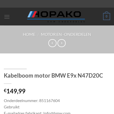
Ga
naar
inhoud
0
HOME
/
MOTOR EN -ONDERDELEN
Kabelboom motor BMW E9x N47D20C
149,99
€
Onderdeelnummer: 851167604
Gebruikt
E-mailadres fabrikant: Info@bmw.com