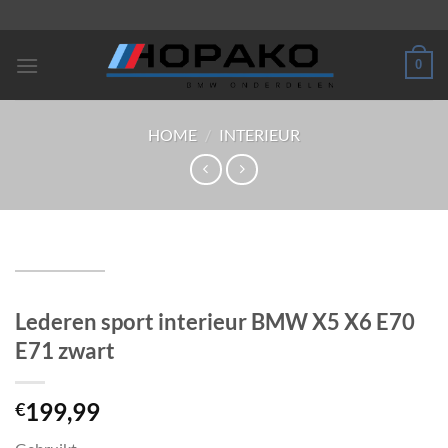
Ga
naar
inhoud
0
HOME
/
INTERIEUR
Lederen sport interieur BMW X5 X6 E70
E71 zwart
199,99
€