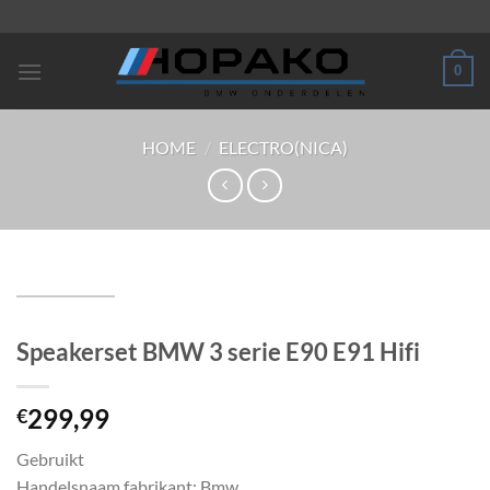
Ga
naar
inhoud
0
HOME
/
ELECTRO(NICA)
Speakerset BMW 3 serie E90 E91 Hifi
299,99
€
Gebruikt
Handelsnaam fabrikant: Bmw